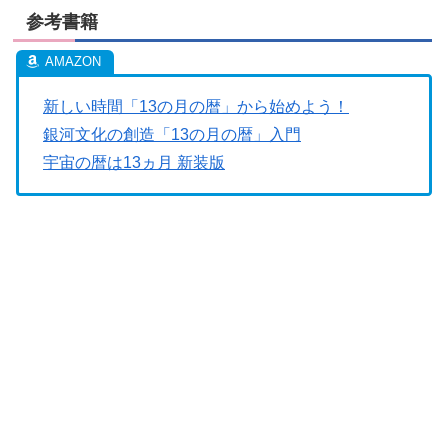
参考書籍
新しい時間「13の月の暦」から始めよう！
銀河文化の創造「13の月の暦」入門
宇宙の暦は13ヵ月 新装版