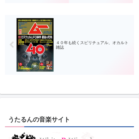
今回は地底人からのメッセージを
という予言があって、これは鉄道
受信したとのことです。NASA
というものを目にしないと予言
は、地底人の文明が発したと思わ
が...
れる電波を受信した。NASA上層
部の人物が匿名を条件に明...
４０年も続くスピリチュアル、オカルト
雑誌
うたるんの音楽サイト