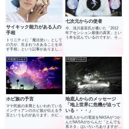
七次元からの使者
サイキック能力がある人の
今、浅川嘉富氏が書いた「2012
手相
年アセンション最後の真実」とい
う本を読んでいるのですが、その
トリニティに「魔法使い」として
中でアセンションの時期が近づく
の力が、生まれつきあることを示
と、死後の世界、つまり幽界と霊
す手相」という記事がありまし
界が消滅するという話が出てきま
た。普段気づいていなくても潜在
した。実は、これに似た話をかな
的に特殊な能力を持った人がい
不思議ワールド
不思議ワールド
り昔の本で読んだことを思い出...
て、そのまま気づかずに人生を送
る人もいます。自分にサイキック
能力が備わっているのかどうか、
それ...
ホピ族の予言
地底人からのメッセージ
「地上世界に危機が迫って
マヤ民族の末裔ともいわれている
いる・・・」
インディアンのホピ族が伝える予
言というものがあります。ホピ族
地底人からの電波をNASAがつか
の予言に書かれていること「馬以
んだNASAがからんだ「とんでも
外のものが引く数珠繋ぎになった
系ネタ」はいろいろありますが、
馬車を白人が発明するだろう。」